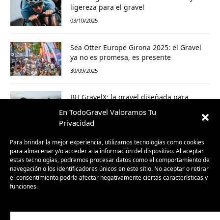
ligereza para el gravel
03/10/2025
Sea Otter Europe Girona 2025: el Gravel
ya no es promesa, es presente
30/09/2025
BH GravelX: la gravel diseñada para
perderte (y encontrar caminos nuevos)
En TodoGravel Valoramos Tu
23/09/2025
Privacidad
Para brindar la mejor experiencia, utilizamos tecnologías como cookies
para almacenar y/o acceder a la información del dispositivo. Al aceptar
estas tecnologías, podremos procesar datos como el comportamiento de
navegación o los identificadores únicos en este sitio. No aceptar o retirar
el consentimiento podría afectar negativamente ciertas características y
funciones.