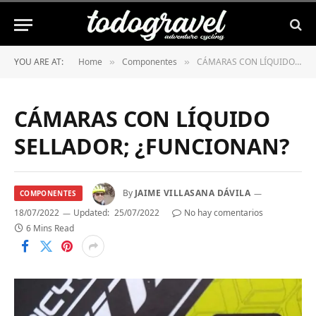
YOU ARE AT:
Home
Componentes
CÁMARAS CON LÍQUIDO SELLADOR; ¿FUNCIONAN?
»
»
CÁMARAS CON LÍQUIDO
SELLADOR; ¿FUNCIONAN?
By
JAIME VILLASANA DÁVILA
COMPONENTES
18/07/2022
Updated:
25/07/2022
No hay comentarios
6 Mins Read