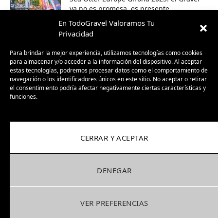
ya no es promesa, es presente
30/09/2025
En TodoGravel Valoramos Tu
Privacidad
BH GravelX: la gravel diseñada para
Para brindar la mejor experiencia, utilizamos tecnologías como cookies
perderte (y encontrar caminos nuevos)
para almacenar y/o acceder a la información del dispositivo. Al aceptar
estas tecnologías, podremos procesar datos como el comportamiento de
23/09/2025
navegación o los identificadores únicos en este sitio. No aceptar o retirar
el consentimiento podría afectar negativamente ciertas características y
funciones.
CERRAR Y ACEPTAR
DENEGAR
Facebook
X
Instagram
Pinterest
(Twitter)
VER PREFERENCIAS
COOKIES
PRIVACIDAD
COLABORA