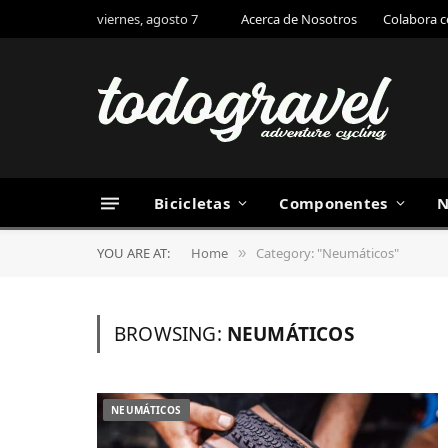
viernes, agosto 7
Acerca de Nosotros
Colabora 
Bicicletas
Componentes
N
YOU ARE AT:
Home
Category: "Neumáticos"
»
BROWSING:
NEUMÁTICOS
NEUMÁTICOS