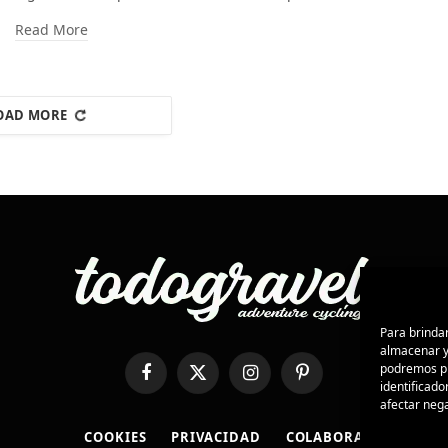
Read More
OAD MORE
Para brindar
almacenar y/
podremos pr
Facebook
X
Instagram
Pinterest
identificado
(Twitter)
afectar nega
COOKIES
PRIVACIDAD
COLABORA