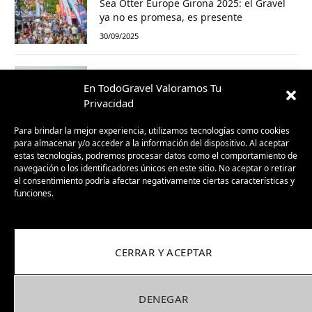
Sea Otter Europe Girona 2025: el Gravel
ya no es promesa, es presente
30/09/2025
BH GravelX: la gravel diseñada para
En TodoGravel Valoramos Tu
perderte (y encontrar caminos nuevos)
Privacidad
23/09/2025
Para brindar la mejor experiencia, utilizamos tecnologías como cookies
para almacenar y/o acceder a la información del dispositivo. Al aceptar
estas tecnologías, podremos procesar datos como el comportamiento de
navegación o los identificadores únicos en este sitio. No aceptar o retirar
el consentimiento podría afectar negativamente ciertas características y
funciones.
CERRAR Y ACEPTAR
Facebook
X
Instagram
Pinterest
(Twitter)
DENEGAR