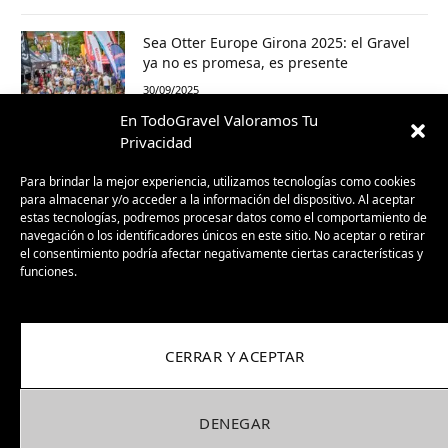
Sea Otter Europe Girona 2025: el Gravel
ya no es promesa, es presente
30/09/2025
En TodoGravel Valoramos Tu
Privacidad
BH GravelX: la gravel diseñada para
perderte (y encontrar caminos nuevos)
Para brindar la mejor experiencia, utilizamos tecnologías como cookies
23/09/2025
para almacenar y/o acceder a la información del dispositivo. Al aceptar
estas tecnologías, podremos procesar datos como el comportamiento de
navegación o los identificadores únicos en este sitio. No aceptar o retirar
el consentimiento podría afectar negativamente ciertas características y
funciones.
CERRAR Y ACEPTAR
DENEGAR
Facebook
X
Instagram
Pinterest