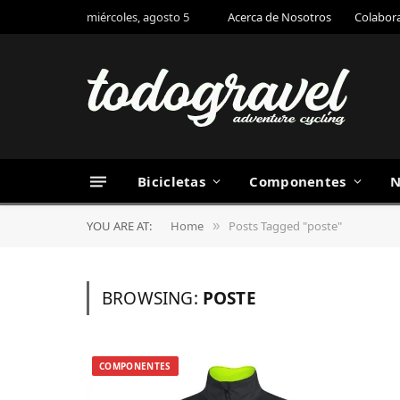
miércoles, agosto 5
Acerca de Nosotros
Colabor
Bicicletas
Componentes
N
YOU ARE AT:
Home
Posts Tagged "poste"
»
BROWSING:
POSTE
COMPONENTES