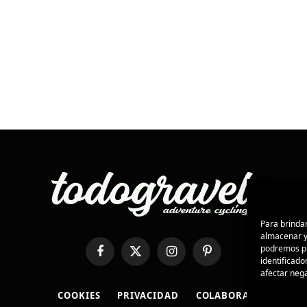
Para brindar
almacenar y/
podremos pr
Facebook
X
Instagram
Pinterest
identificado
(Twitter)
afectar nega
COOKIES
PRIVACIDAD
COLABORA