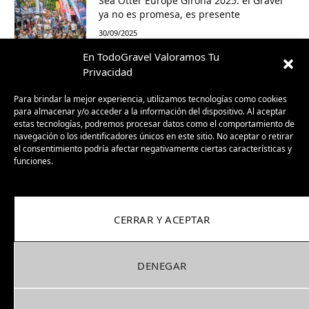
Sea Otter Europe Girona 2025: el Gravel
ya no es promesa, es presente
30/09/2025
En TodoGravel Valoramos Tu
BH GravelX: la gravel diseñada para
Privacidad
perderte (y encontrar caminos nuevos)
Para brindar la mejor experiencia, utilizamos tecnologías como cookies
23/09/2025
para almacenar y/o acceder a la información del dispositivo. Al aceptar
estas tecnologías, podremos procesar datos como el comportamiento de
navegación o los identificadores únicos en este sitio. No aceptar o retirar
el consentimiento podría afectar negativamente ciertas características y
funciones.
CERRAR Y ACEPTAR
DENEGAR
Facebook
X
Instagram
Pinterest
(Twitter)