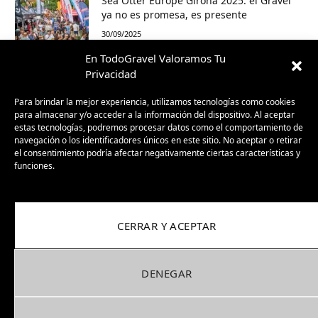
Sea Otter Europe Girona 2025: el Gravel
ya no es promesa, es presente
30/09/2025
En TodoGravel Valoramos Tu
BH GravelX: la gravel diseñada para
Privacidad
perderte (y encontrar caminos nuevos)
Para brindar la mejor experiencia, utilizamos tecnologías como cookies
23/09/2025
para almacenar y/o acceder a la información del dispositivo. Al aceptar
estas tecnologías, podremos procesar datos como el comportamiento de
navegación o los identificadores únicos en este sitio. No aceptar o retirar
el consentimiento podría afectar negativamente ciertas características y
funciones.
CERRAR Y ACEPTAR
DENEGAR
Facebook
X
Instagram
Pinterest
(Twitter)