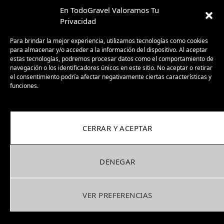
En TodoGravel Valoramos Tu
12/12/2025
Privacidad
Review gafas KOO Alibi versatilidad y
Para brindar la mejor experiencia, utilizamos tecnologías como cookies
ligereza para el gravel
para almacenar y/o acceder a la información del dispositivo. Al aceptar
estas tecnologías, podremos procesar datos como el comportamiento de
03/10/2025
navegación o los identificadores únicos en este sitio. No aceptar o retirar
el consentimiento podría afectar negativamente ciertas características y
funciones.
Sea Otter Europe Girona 2025: el Gravel
ya no es promesa, es presente
30/09/2025
CERRAR Y ACEPTAR
BH GravelX: la gravel diseñada para
perderte (y encontrar caminos nuevos)
DENEGAR
23/09/2025
VER PREFERENCIAS