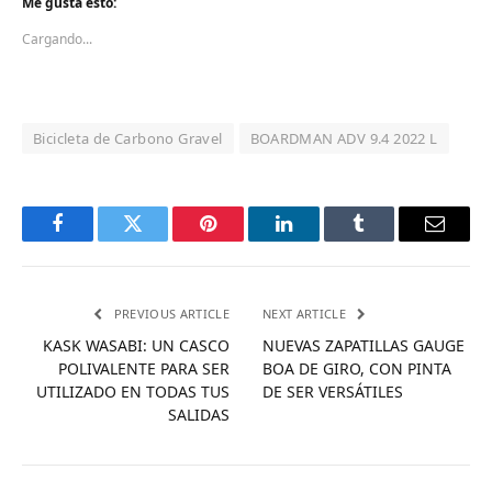
Me gusta esto:
Cargando...
Bicicleta de Carbono Gravel
BOARDMAN ADV 9.4 2022 L
Facebook
Twitter
Pinterest
LinkedIn
Tumblr
Email
PREVIOUS ARTICLE
NEXT ARTICLE
KASK WASABI: UN CASCO
NUEVAS ZAPATILLAS GAUGE
POLIVALENTE PARA SER
BOA DE GIRO, CON PINTA
UTILIZADO EN TODAS TUS
DE SER VERSÁTILES
SALIDAS