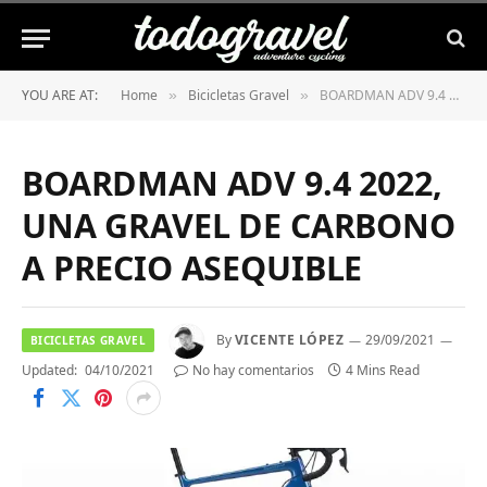
YOU ARE AT:
Home
Bicicletas Gravel
BOARDMAN ADV 9.4 2022, UNA GRAVEL DE CARBONO A PRECIO ASEQUIBLE
»
»
BOARDMAN ADV 9.4 2022,
UNA GRAVEL DE CARBONO
A PRECIO ASEQUIBLE
By
VICENTE LÓPEZ
29/09/2021
BICICLETAS GRAVEL
Updated:
04/10/2021
No hay comentarios
4 Mins Read