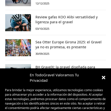
12/12/2025
Review gafas KOO Alibi versatilidad y
ligereza para el gravel
03/10/2025
Sea Otter Europe Girona 2025: el Gravel
ya no es promesa, es presente
30/09/2025
BH GravelX: la gravel diseñada para
perderte (y encontrar caminos nuevos)
En TodoGravel Valoramos Tu
23/09/2025
Privacidad
Para brindar la mejor experiencia, utilizamos tecnologías como cookies
para almacenar y/o acceder a la información del dispositivo. Al aceptar
estas tecnologías, podremos procesar datos como el comportamiento de
navegación o los identificadores únicos en este sitio. No aceptar o retirar
el consentimiento podría afectar negativamente ciertas características y