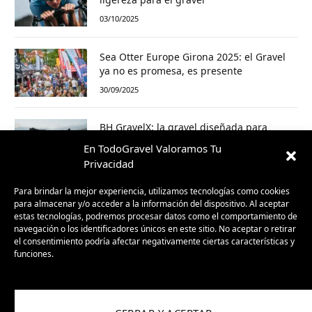
03/10/2025
Sea Otter Europe Girona 2025: el Gravel
ya no es promesa, es presente
30/09/2025
BH GravelX: la gravel diseñada para
perderte (y encontrar caminos nuevos)
En TodoGravel Valoramos Tu
23/09/2025
Privacidad
Para brindar la mejor experiencia, utilizamos tecnologías como cookies
para almacenar y/o acceder a la información del dispositivo. Al aceptar
estas tecnologías, podremos procesar datos como el comportamiento de
navegación o los identificadores únicos en este sitio. No aceptar o retirar
el consentimiento podría afectar negativamente ciertas características y
funciones.