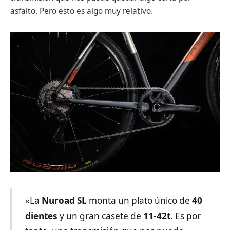
asfalto. Pero esto es algo muy relativo.
«La
Nuroad SL
monta un plato único de
40
dientes
y un gran casete de
11-42t
. Es por