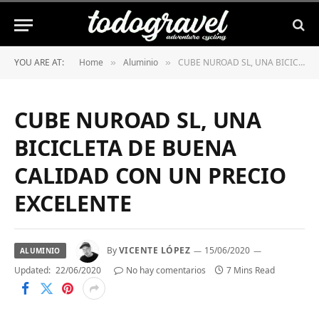
YOU ARE AT:
Home
Aluminio
CUBE NUROAD SL, UNA BICICLETA DE BUENA CALIDAD CON UN PRECIO EXCELENTE
»
»
CUBE NUROAD SL, UNA
BICICLETA DE BUENA
CALIDAD CON UN PRECIO
EXCELENTE
By
VICENTE LÓPEZ
15/06/2020
ALUMINIO
Updated:
22/06/2020
No hay comentarios
7 Mins Read