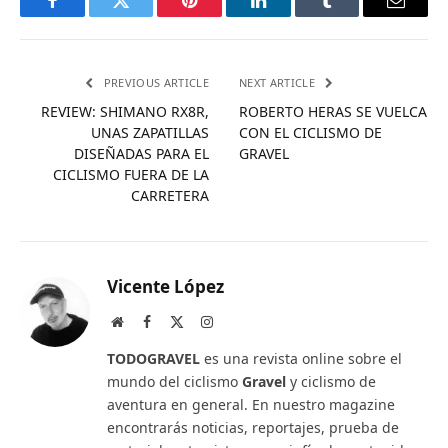
Facebook
Twitter
Pinterest
LinkedIn
Tumblr
Email
PREVIOUS ARTICLE
NEXT ARTICLE
REVIEW: SHIMANO RX8R,
ROBERTO HERAS SE VUELCA
UNAS ZAPATILLAS
CON EL CICLISMO DE
DISEÑADAS PARA EL
GRAVEL
CICLISMO FUERA DE LA
CARRETERA
Vicente López
Website
Facebook
X
Instagram
(Twitter)
TODOGRAVEL
es una revista online sobre el
mundo del ciclismo
Gravel
y ciclismo de
aventura en general. En nuestro magazine
encontrarás noticias, reportajes, prueba de