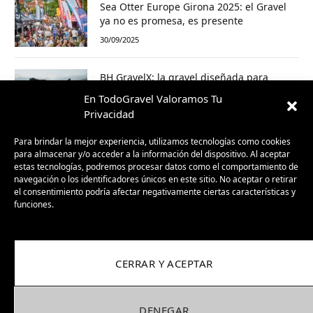
Sea Otter Europe Girona 2025: el Gravel
ya no es promesa, es presente
30/09/2025
BH GravelX: la gravel diseñada para
perderte (y encontrar caminos nuevos)
En TodoGravel Valoramos Tu
23/09/2025
Privacidad
Para brindar la mejor experiencia, utilizamos tecnologías como cookies
para almacenar y/o acceder a la información del dispositivo. Al aceptar
estas tecnologías, podremos procesar datos como el comportamiento de
navegación o los identificadores únicos en este sitio. No aceptar o retirar
el consentimiento podría afectar negativamente ciertas características y
funciones.
CERRAR Y ACEPTAR
Facebook
X
Instagram
Pinterest
(Twitter)
DENEGAR