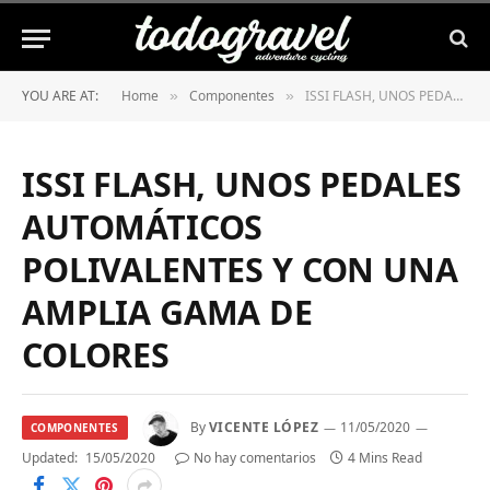
YOU ARE AT:
Home
Componentes
ISSI FLASH, UNOS PEDALES AUTOMÁTICOS POLIVALENTES Y CON UNA AMPLIA GAMA DE COLORES
»
»
ISSI FLASH, UNOS PEDALES
AUTOMÁTICOS
POLIVALENTES Y CON UNA
AMPLIA GAMA DE
COLORES
By
VICENTE LÓPEZ
11/05/2020
COMPONENTES
Updated:
15/05/2020
No hay comentarios
4 Mins Read