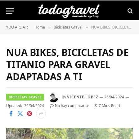
YOU ARE AT:
Home
Bicicletas Gravel
NUA BIKES, BICICLETAS DE TITANIO PARA GRAVEL ADAPTADAS A TI
»
»
NUA BIKES, BICICLETAS DE
TITANIO PARA GRAVEL
ADAPTADAS A TI
By
VICENTE LÓPEZ
26/04/2024
BICICLETAS GRAVEL
Updated:
30/04/2024
No hay comentarios
7 Mins Read