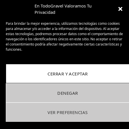
En TodoGravel Valoramos Tu
ÚLTIMOS ARTICULOS
Privacidad
Para brindar la mejor experiencia, utilizamos tecnologías como cookies
Viking Cykles Valhalla GR 2: su primer
para almacenar y/o acceder a la información del dispositivo. Al aceptar
cuadro de titanio para gravel
estas tecnologías, podremos procesar datos como el comportamiento de
navegación o los identificadores únicos en este sitio. No aceptar o retirar
12/12/2025
el consentimiento podría afectar negativamente ciertas características y
funciones.
Review gafas KOO Alibi versatilidad y
ligereza para el gravel
03/10/2025
CERRAR Y ACEPTAR
Sea Otter Europe Girona 2025: el Gravel
ya no es promesa, es presente
DENEGAR
30/09/2025
VER PREFERENCIAS
BH GravelX: la gravel diseñada para
perderte (y encontrar caminos nuevos)
23/09/2025