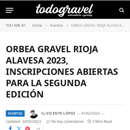
YOU ARE AT:
Home
Eventos
ORBEA GRAVEL RIOJA ALAVESA 2023, INSCRIPCIONES ABIERTAS PARA LA SEGUNDA EDICIÓN
»
»
ORBEA GRAVEL RIOJA
ALAVESA 2023,
INSCRIPCIONES ABIERTAS
PARA LA SEGUNDA
EDICIÓN
By
VICENTE LÓPEZ
01/02/2023
EVENTOS
Updated:
03/02/2023
No hay comentarios
3 Mins Read