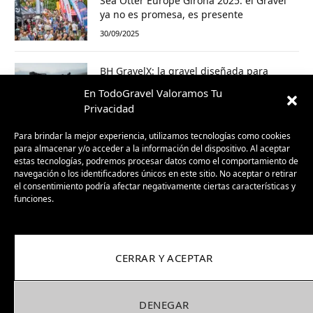
Sea Otter Europe Girona 2025: el Gravel
ya no es promesa, es presente
30/09/2025
BH GravelX: la gravel diseñada para
perderte (y encontrar caminos nuevos)
En TodoGravel Valoramos Tu
23/09/2025
Privacidad
Para brindar la mejor experiencia, utilizamos tecnologías como cookies
para almacenar y/o acceder a la información del dispositivo. Al aceptar
estas tecnologías, podremos procesar datos como el comportamiento de
navegación o los identificadores únicos en este sitio. No aceptar o retirar
el consentimiento podría afectar negativamente ciertas características y
funciones.
CERRAR Y ACEPTAR
Facebook
X
Instagram
Pinterest
(Twitter)
DENEGAR