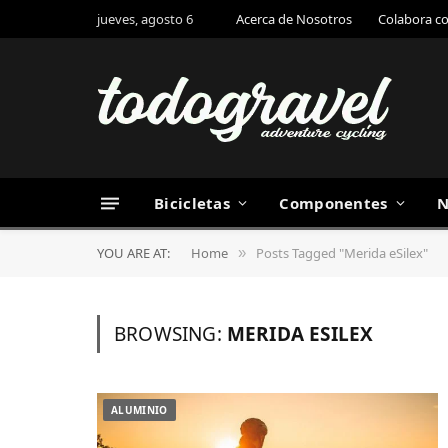
jueves, agosto 6
Acerca de Nosotros
Colabora c
Bicicletas
Componentes
N
YOU ARE AT:
Home
Posts Tagged "Merida eSilex"
»
BROWSING:
MERIDA ESILEX
ALUMINIO