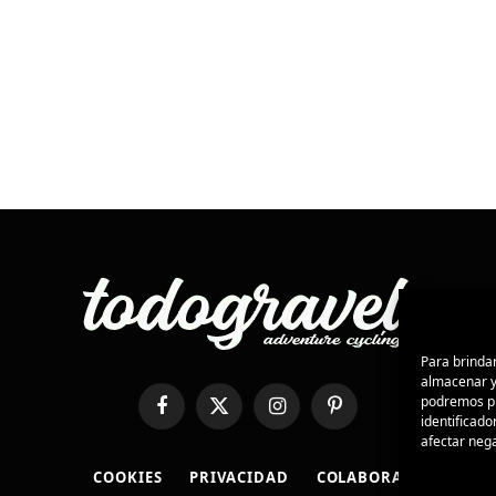
Para brindar
almacenar y/
podremos pr
Facebook
X
Instagram
Pinterest
identificado
(Twitter)
afectar nega
COOKIES
PRIVACIDAD
COLABORA