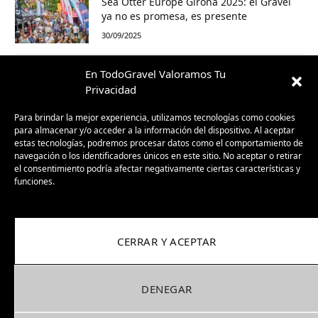
Sea Otter Europe Girona 2025: el Gravel
ya no es promesa, es presente
30/09/2025
En TodoGravel Valoramos Tu
BH GravelX: la gravel diseñada para
perderte (y encontrar caminos nuevos)
Privacidad
23/09/2025
Para brindar la mejor experiencia, utilizamos tecnologías como cookies
para almacenar y/o acceder a la información del dispositivo. Al aceptar
estas tecnologías, podremos procesar datos como el comportamiento de
navegación o los identificadores únicos en este sitio. No aceptar o retirar
el consentimiento podría afectar negativamente ciertas características y
funciones.
CERRAR Y ACEPTAR
Facebook
X
Instagram
Pinterest
DENEGAR
(Twitter)