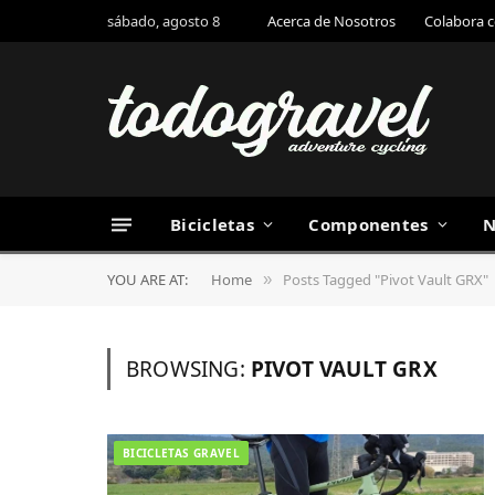
sábado, agosto 8
Acerca de Nosotros
Colabora 
Bicicletas
Componentes
N
YOU ARE AT:
Home
Posts Tagged "Pivot Vault GRX"
»
BROWSING:
PIVOT VAULT GRX
BICICLETAS GRAVEL