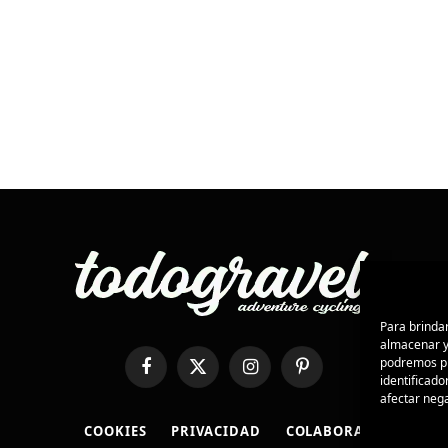
Para brindar
almacenar y/
podremos pr
Facebook
X
Instagram
Pinterest
identificado
(Twitter)
afectar nega
COOKIES
PRIVACIDAD
COLABORA