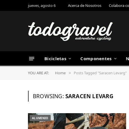
jueves, agosto 6
Acerca de Nosotros
Colabora c
Bicicletas
Componentes
N
YOU ARE AT:
Home
Posts Tagged "Saracen Levarg"
»
BROWSING:
SARACEN LEVARG
ALUMINIO