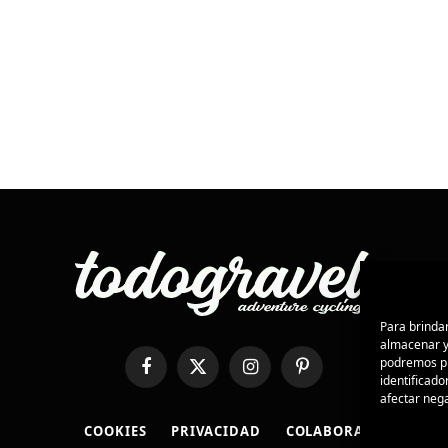
Para brindar
almacenar y/
podremos pr
Facebook
X
Instagram
Pinterest
identificado
(Twitter)
afectar nega
COOKIES
PRIVACIDAD
COLABORA