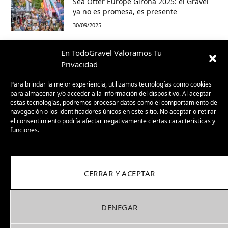
Sea Otter Europe Girona 2025: el Gravel
ya no es promesa, es presente
30/09/2025
En TodoGravel Valoramos Tu
BH GravelX: la gravel diseñada para
perderte (y encontrar caminos nuevos)
Privacidad
23/09/2025
Para brindar la mejor experiencia, utilizamos tecnologías como cookies
para almacenar y/o acceder a la información del dispositivo. Al aceptar
estas tecnologías, podremos procesar datos como el comportamiento de
navegación o los identificadores únicos en este sitio. No aceptar o retirar
el consentimiento podría afectar negativamente ciertas características y
funciones.
CERRAR Y ACEPTAR
Facebook
X
Instagram
Pinterest
DENEGAR
(Twitter)