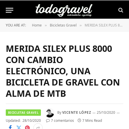
YOU ARE AT:
Home
Bicicletas Gravel
MERIDA SILEX PLUS 8000 CON CAMBIO ELECTRÓNICO, UNA BICICLETA DE GRAVEL CON ALMA DE MTB
»
»
MERIDA SILEX PLUS 8000
CON CAMBIO
ELECTRÓNICO, UNA
BICICLETA DE GRAVEL CON
ALMA DE MTB
By
VICENTE LÓPEZ
25/10/2020
BICICLETAS GRAVEL
Updated:
28/10/2020
7 comentarios
7 Mins Read