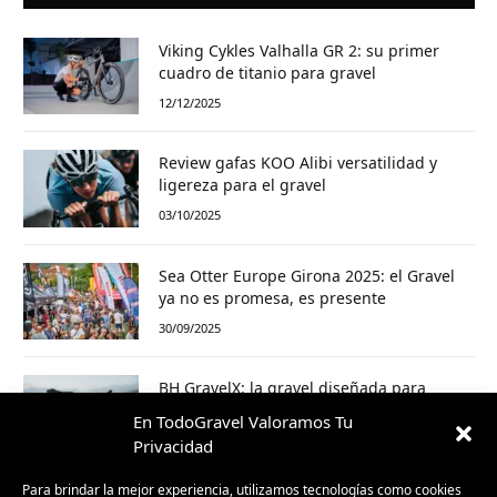
Viking Cykles Valhalla GR 2: su primer
cuadro de titanio para gravel
12/12/2025
Review gafas KOO Alibi versatilidad y
ligereza para el gravel
03/10/2025
Sea Otter Europe Girona 2025: el Gravel
ya no es promesa, es presente
30/09/2025
BH GravelX: la gravel diseñada para
perderte (y encontrar caminos nuevos)
En TodoGravel Valoramos Tu
23/09/2025
Privacidad
Para brindar la mejor experiencia, utilizamos tecnologías como cookies