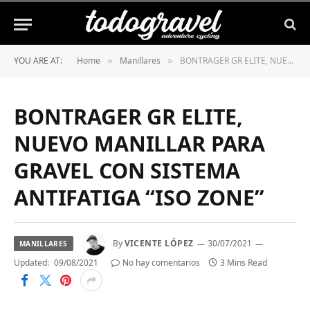
YOU ARE AT:
Home
Manillares
BONTRAGER GR ELITE, NUEVO MANILLAR PARA GRAVEL CON SISTEMA ANTIFATIGA “ISO ZONE”
»
»
BONTRAGER GR ELITE,
NUEVO MANILLAR PARA
GRAVEL CON SISTEMA
ANTIFATIGA “ISO ZONE”
By
VICENTE LÓPEZ
30/07/2021
MANILLARES
Updated:
09/08/2021
No hay comentarios
3 Mins Read