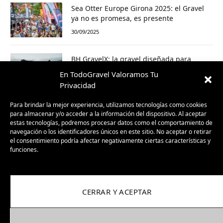
Sea Otter Europe Girona 2025: el Gravel
ya no es promesa, es presente
30/09/2025
BH GravelX: la gravel diseñada para
perderte (y encontrar caminos nuevos)
En TodoGravel Valoramos Tu
23/09/2025
Privacidad
Para brindar la mejor experiencia, utilizamos tecnologías como cookies
para almacenar y/o acceder a la información del dispositivo. Al aceptar
estas tecnologías, podremos procesar datos como el comportamiento de
navegación o los identificadores únicos en este sitio. No aceptar o retirar
el consentimiento podría afectar negativamente ciertas características y
funciones.
CERRAR Y ACEPTAR
Facebook
X
Instagram
Pinterest
(Twitter)