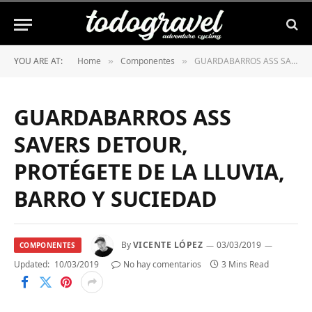
YOU ARE AT:
Home
Componentes
GUARDABARROS ASS SAVERS DETOUR, PROTÉGETE DE LA LLUVIA, BARRO Y SUCIEDAD
»
»
GUARDABARROS ASS
SAVERS DETOUR,
PROTÉGETE DE LA LLUVIA,
BARRO Y SUCIEDAD
By
VICENTE LÓPEZ
03/03/2019
COMPONENTES
Updated:
10/03/2019
No hay comentarios
3 Mins Read