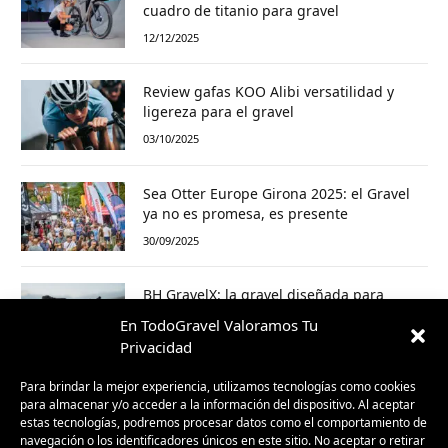
cuadro de titanio para gravel
12/12/2025
Review gafas KOO Alibi versatilidad y
ligereza para el gravel
03/10/2025
Sea Otter Europe Girona 2025: el Gravel
ya no es promesa, es presente
30/09/2025
BH GravelX: la gravel diseñada para
perderte (y encontrar caminos nuevos)
En TodoGravel Valoramos Tu
23/09/2025
Privacidad
Para brindar la mejor experiencia, utilizamos tecnologías como cookies
para almacenar y/o acceder a la información del dispositivo. Al aceptar
estas tecnologías, podremos procesar datos como el comportamiento de
navegación o los identificadores únicos en este sitio. No aceptar o retirar