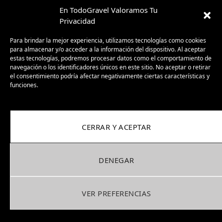
la MTB cuesta horrores ). crees que merece la pena el
En TodoGravel Valoramos Tu
monoplato ?hay mucha diferencia con el dos platos en
Privacidad
esta bici en cuanto a desarrollos?
la segunda son los componentes… y aún sabiendo que
Para brindar la mejor experiencia, utilizamos tecnologías como cookies
Sram Apex es algo de mayor calidad ( al menos así lo
para almacenar y/o acceder a la información del dispositivo. Al aceptar
estas tecnologías, podremos procesar datos como el comportamiento de
definen ) qué tal funciona el GRX 400? es fiable?
navegación o los identificadores únicos en este sitio. No aceptar o retirar
el consentimiento podría afectar negativamente ciertas características y
Mil gracias como siempre!
funciones.
Cargando...
Reply
0
CERRAR Y ACEPTAR
Manuel
6 years ago
DENEGAR
Hola, tengo dudas entre la Jakar 20 y la scoot speedster
20….que me recomendarías??
VER PREFERENCIAS
Cargando...
Reply
0