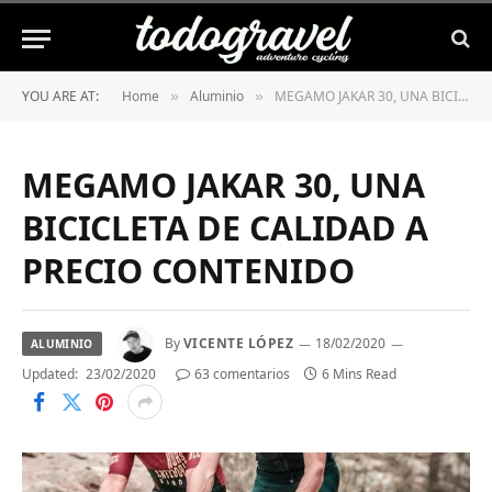
YOU ARE AT:
Home
Aluminio
MEGAMO JAKAR 30, UNA BICICLETA DE CALIDAD A PRECIO CONTENIDO
»
»
MEGAMO JAKAR 30, UNA
BICICLETA DE CALIDAD A
PRECIO CONTENIDO
By
VICENTE LÓPEZ
18/02/2020
ALUMINIO
Updated:
23/02/2020
63 comentarios
6 Mins Read