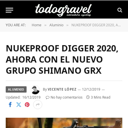
YOU ARE AT:
Home
Aluminio
NUKEPROOF DIGGER 2020, AHORA CON EL NUEVO GRUPO SHIMANO GRX
»
»
NUKEPROOF DIGGER 2020,
AHORA CON EL NUEVO
GRUPO SHIMANO GRX
By
VICENTE LÓPEZ
12/12/2019
ALUMINIO
Updated:
16/12/2019
No hay comentarios
3 Mins Read