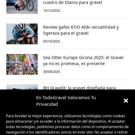
cuadro de titanio para gravel
12/12/2025
Review gafas KOO Alibi versatilidad y
ligereza para el gravel
03/10/2025
Sea Otter Europe Girona 2025: el Gravel
ya no es promesa, es presente
30/09/2025
BH GravelX: la gravel diseñada para
perderte (y encontrar caminos nuevos)
En TodoGravel Valoramos Tu
23/09/2025
Privacidad
Para brindar la mejor experiencia, utilizamos tecnologías como cookies
para almacenar y/o acceder a la información del dispositivo. Al aceptar
estas tecnologías, podremos procesar datos como el comportamiento de
navegación o los identificadores únicos en este sitio. No aceptar o retirar