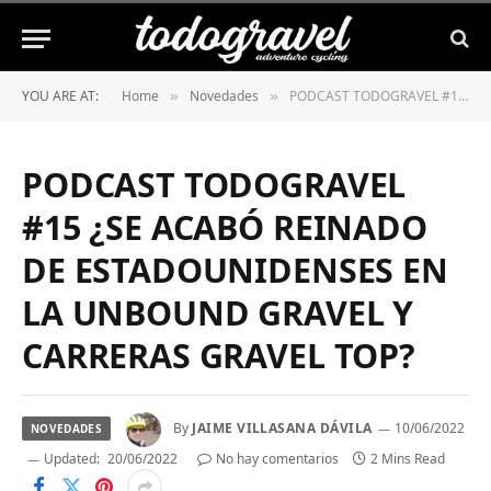
YOU ARE AT:
Home
Novedades
PODCAST TODOGRAVEL #15 ¿SE ACABÓ REINADO DE ESTADOUNIDENSES EN LA UNBOUND GRAVEL Y CARRERAS GRAVEL TOP?
»
»
PODCAST TODOGRAVEL
#15 ¿SE ACABÓ REINADO
DE ESTADOUNIDENSES EN
LA UNBOUND GRAVEL Y
CARRERAS GRAVEL TOP?
By
JAIME VILLASANA DÁVILA
10/06/2022
NOVEDADES
Updated:
20/06/2022
No hay comentarios
2 Mins Read