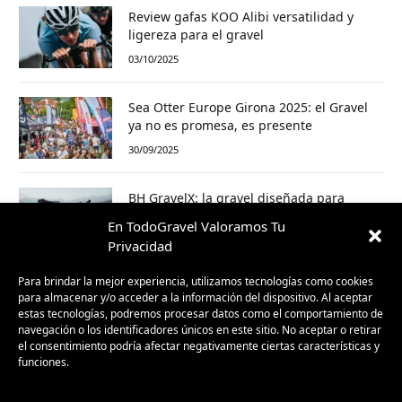
Review gafas KOO Alibi versatilidad y
ligereza para el gravel
03/10/2025
Sea Otter Europe Girona 2025: el Gravel
ya no es promesa, es presente
30/09/2025
BH GravelX: la gravel diseñada para
perderte (y encontrar caminos nuevos)
En TodoGravel Valoramos Tu
23/09/2025
Privacidad
Para brindar la mejor experiencia, utilizamos tecnologías como cookies
para almacenar y/o acceder a la información del dispositivo. Al aceptar
estas tecnologías, podremos procesar datos como el comportamiento de
navegación o los identificadores únicos en este sitio. No aceptar o retirar
el consentimiento podría afectar negativamente ciertas características y
funciones.