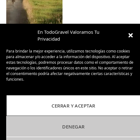
En TodoGravel Valoramos Tu
Privacidad
Para brindar la mejor experiencia, utilizamos tecnologías como cookies
para almacenar y/o acceder a la información del dispositivo. Al aceptar
estas tecnologías, podremos procesar datos como el comportamiento de
navegación o los identificadores únicos en este sitio. No aceptar o retirar
el consentimiento podría afectar negativamente ciertas características y
funciones.
Suscríbete a nuestra
CERRAR Y ACEPTAR
Newsletter
DENEGAR
No te enviaremos publicidad, solo artículos
que sabemos que te van a gustar.