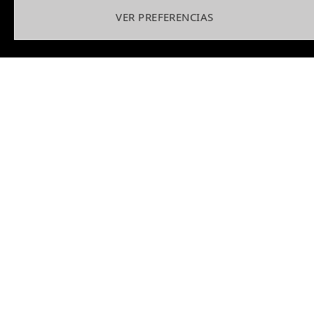
VER PREFERENCIAS
Registrandote aceptas nuestras Políticas de
Privacidad explicadas en nuestra web.
ÚLTIMOS ARTICULOS
Viking Cykles Valhalla GR 2: su primer
cuadro de titanio para gravel
12/12/2025