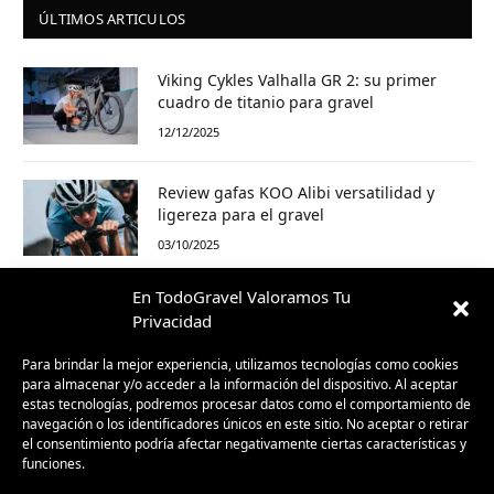
ÚLTIMOS ARTICULOS
Viking Cykles Valhalla GR 2: su primer
cuadro de titanio para gravel
12/12/2025
Review gafas KOO Alibi versatilidad y
ligereza para el gravel
03/10/2025
En TodoGravel Valoramos Tu
Sea Otter Europe Girona 2025: el Gravel
Privacidad
ya no es promesa, es presente
30/09/2025
Para brindar la mejor experiencia, utilizamos tecnologías como cookies
para almacenar y/o acceder a la información del dispositivo. Al aceptar
estas tecnologías, podremos procesar datos como el comportamiento de
BH GravelX: la gravel diseñada para
navegación o los identificadores únicos en este sitio. No aceptar o retirar
perderte (y encontrar caminos nuevos)
el consentimiento podría afectar negativamente ciertas características y
funciones.
23/09/2025