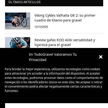
ÚLTIMOS ARTICULOS
Viking Cykles Valhalla GR 2: su primer
cuadro de titanio para gravel
12/12/2025
Review gafas KOO Alibi versatilidad y
ligereza para el gravel
03/10/2025
En TodoGravel Valoramos Tu
Privacidad
Sea Otter Europe Girona 2025: el Gravel
ya no es promesa, es presente
Para brindar la mejor experiencia, utilizamos tecnologías como cookies
para almacenar y/o acceder a la información del dispositivo. Al aceptar
30/09/2025
estas tecnologías, podremos procesar datos como el comportamiento de
navegación o los identificadores únicos en este sitio. No aceptar o retirar
el consentimiento podría afectar negativamente ciertas características y
BH GravelX: la gravel diseñada para
funciones.
perderte (y encontrar caminos nuevos)
23/09/2025