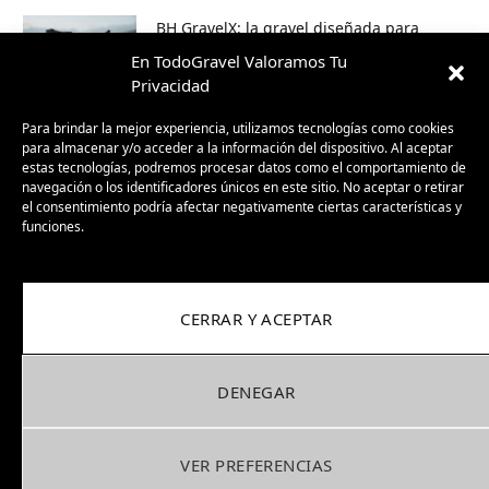
BH GravelX: la gravel diseñada para
perderte (y encontrar caminos nuevos)
En TodoGravel Valoramos Tu
23/09/2025
Privacidad
Para brindar la mejor experiencia, utilizamos tecnologías como cookies
para almacenar y/o acceder a la información del dispositivo. Al aceptar
estas tecnologías, podremos procesar datos como el comportamiento de
navegación o los identificadores únicos en este sitio. No aceptar o retirar
el consentimiento podría afectar negativamente ciertas características y
funciones.
CERRAR Y ACEPTAR
Facebook
X
Instagram
Pinterest
(Twitter)
DENEGAR
COOKIES
PRIVACIDAD
COLABORA
Copyright © 2026. Designed by
Antimarketing
.
VER PREFERENCIAS