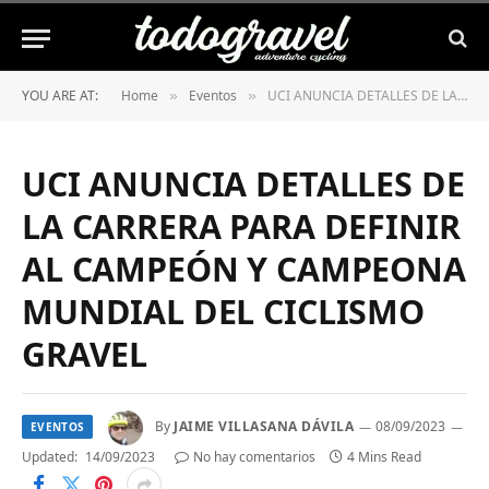
YOU ARE AT:
Home
Eventos
UCI ANUNCIA DETALLES DE LA CARRERA PARA DEFINIR AL CAMPEÓN Y CAMPEONA MUNDIAL DEL CICLISMO GRAVEL
»
»
UCI ANUNCIA DETALLES DE
LA CARRERA PARA DEFINIR
AL CAMPEÓN Y CAMPEONA
MUNDIAL DEL CICLISMO
GRAVEL
By
JAIME VILLASANA DÁVILA
08/09/2023
EVENTOS
Updated:
14/09/2023
No hay comentarios
4 Mins Read