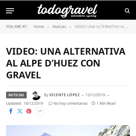
YOU ARE AT:
Home
Noticias
VIDEO: UNA ALTERNATIVA AL ALPE D’HUEZ CON GRAVEL
»
»
VIDEO: UNA ALTERNATIVA
AL ALPE D’HUEZ CON
GRAVEL
By
VICENTE LÓPEZ
13/12/2019
NOTICIAS
Updated:
18/12/2019
No hay comentarios
1 Min Read