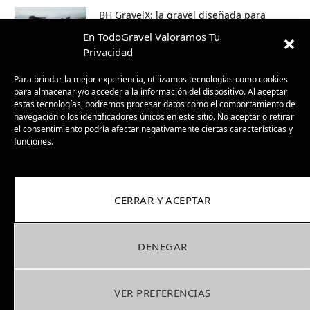
BH GravelX: la gravel diseñada para
perderte (y encontrar caminos nuevos)
En TodoGravel Valoramos Tu
23/09/2025
Privacidad
Para brindar la mejor experiencia, utilizamos tecnologías como cookies
para almacenar y/o acceder a la información del dispositivo. Al aceptar
estas tecnologías, podremos procesar datos como el comportamiento de
navegación o los identificadores únicos en este sitio. No aceptar o retirar
el consentimiento podría afectar negativamente ciertas características y
funciones.
CERRAR Y ACEPTAR
Facebook
X
Instagram
Pinterest
(Twitter)
DENEGAR
COOKIES
PRIVACIDAD
COLABORA
Copyright © 2026. Designed by
Antimarketing
.
VER PREFERENCIAS