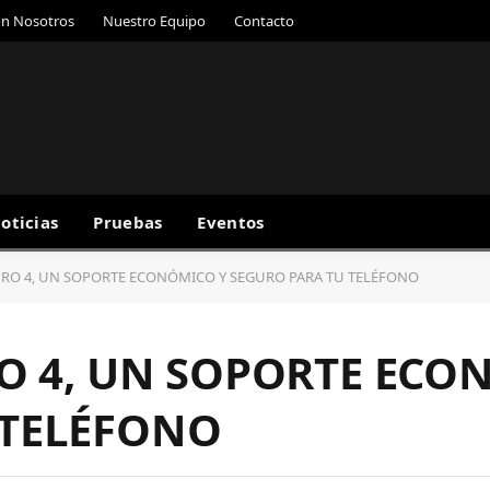
on Nosotros
Nuestro Equipo
Contacto
oticias
Pruebas
Eventos
 PRO 4, UN SOPORTE ECONÓMICO Y SEGURO PARA TU TELÉFONO
RO 4, UN SOPORTE ECO
 TELÉFONO