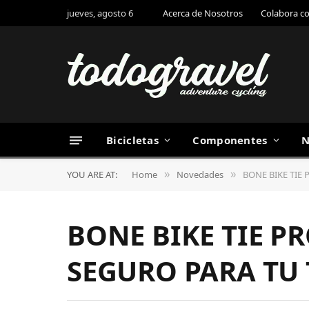
jueves, agosto 6
Acerca de Nosotros
Colabora c
Bicicletas
Componentes
N
YOU ARE AT:
Home
Novedades
BONE BIKE TIE
»
»
BONE BIKE TIE P
SEGURO PARA TU