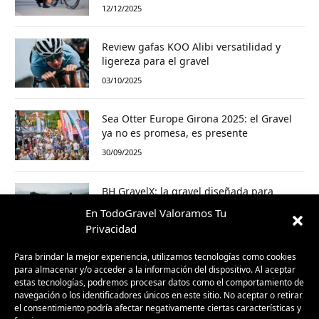
12/12/2025
Review gafas KOO Alibi versatilidad y
ligereza para el gravel
03/10/2025
Sea Otter Europe Girona 2025: el Gravel
ya no es promesa, es presente
30/09/2025
BH GravelX: la gravel diseñada para
perderte (y encontrar caminos nuevos)
En TodoGravel Valoramos Tu
23/09/2025
Privacidad
Para brindar la mejor experiencia, utilizamos tecnologías como cookies
para almacenar y/o acceder a la información del dispositivo. Al aceptar
estas tecnologías, podremos procesar datos como el comportamiento de
navegación o los identificadores únicos en este sitio. No aceptar o retirar
el consentimiento podría afectar negativamente ciertas características y