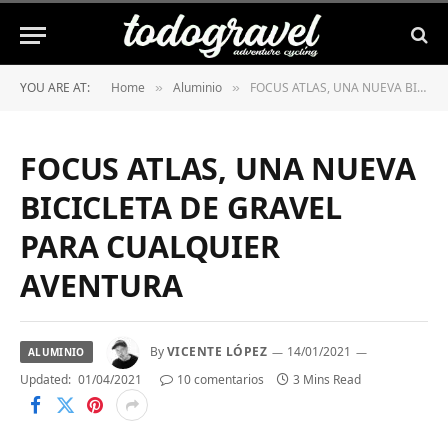
YOU ARE AT:
Home
Aluminio
FOCUS ATLAS, UNA NUEVA BICICLETA DE GRAVEL PARA CUALQUIER AVENTURA
»
»
FOCUS ATLAS, UNA NUEVA
BICICLETA DE GRAVEL
PARA CUALQUIER
AVENTURA
By
VICENTE LÓPEZ
14/01/2021
ALUMINIO
Updated:
01/04/2021
10 comentarios
3 Mins Read