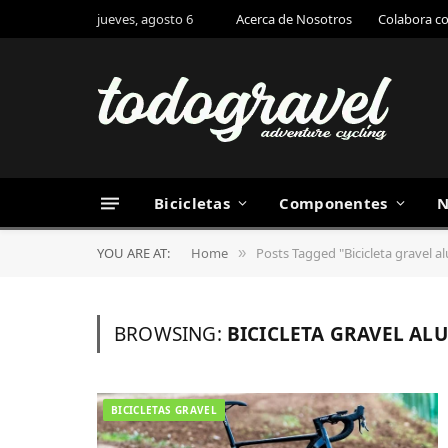
jueves, agosto 6
Acerca de Nosotros
Colabora c
Bicicletas
Componentes
N
YOU ARE AT:
Home
Posts Tagged "Bicicleta gravel a
»
BROWSING:
BICICLETA GRAVEL AL
BICICLETAS GRAVEL