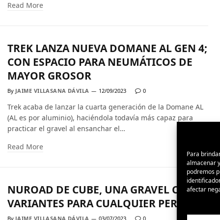
Read More
TREK LANZA NUEVA DOMANE AL GEN 4;
CON ESPACIO PARA NEUMÁTICOS DE
MAYOR GROSOR
By
JAIME VILLASANA DÁVILA
12/09/2023
0
Trek acaba de lanzar la cuarta generación de la Domane AL
(AL es por aluminio), haciéndola todavía más capaz para
practicar el gravel al ensanchar el…
Read More
Para brindar
almacenar y/
podremos pr
identificado
NUROAD DE CUBE, UNA GRAVEL CON
afectar nega
VARIANTES PARA CUALQUIER PERFIL
By
JAIME VILLASANA DÁVILA
03/07/2023
0