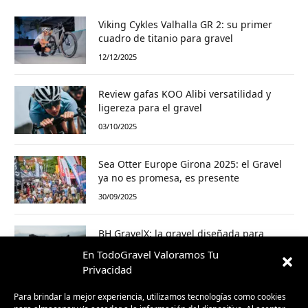
Viking Cykles Valhalla GR 2: su primer
cuadro de titanio para gravel
12/12/2025
Review gafas KOO Alibi versatilidad y
ligereza para el gravel
03/10/2025
Sea Otter Europe Girona 2025: el Gravel
ya no es promesa, es presente
30/09/2025
BH GravelX: la gravel diseñada para
perderte (y encontrar caminos nuevos)
En TodoGravel Valoramos Tu
23/09/2025
Privacidad
Para brindar la mejor experiencia, utilizamos tecnologías como cookies