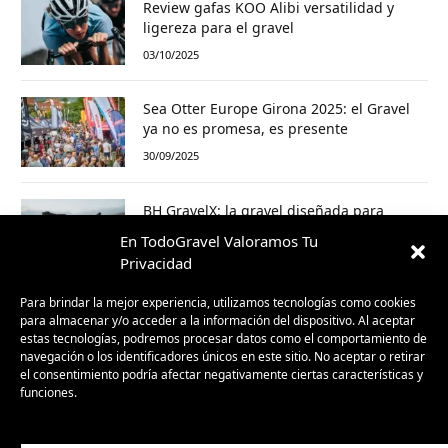
Review gafas KOO Alibi versatilidad y
ligereza para el gravel
03/10/2025
Sea Otter Europe Girona 2025: el Gravel
ya no es promesa, es presente
30/09/2025
BH GravelX: la gravel diseñada para
perderte (y encontrar caminos nuevos)
En TodoGravel Valoramos Tu
23/09/2025
Privacidad
Para brindar la mejor experiencia, utilizamos tecnologías como cookies
para almacenar y/o acceder a la información del dispositivo. Al aceptar
estas tecnologías, podremos procesar datos como el comportamiento de
navegación o los identificadores únicos en este sitio. No aceptar o retirar
el consentimiento podría afectar negativamente ciertas características y
funciones.