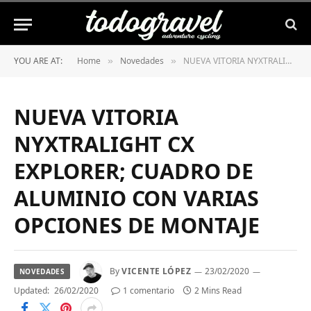
YOU ARE AT:
Home
Novedades
NUEVA VITORIA NYXTRALIGHT CX EXPLORER; CUADRO DE ALUMINIO CON VARIAS OPCIONES DE MONTAJE
»
»
NUEVA VITORIA
NYXTRALIGHT CX
EXPLORER; CUADRO DE
ALUMINIO CON VARIAS
OPCIONES DE MONTAJE
By
VICENTE LÓPEZ
23/02/2020
NOVEDADES
Updated:
26/02/2020
1 comentario
2 Mins Read