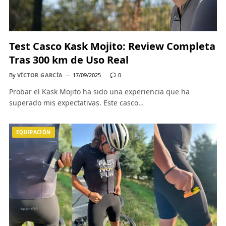
Test Casco Kask Mojito: Review Completa
Tras 300 km de Uso Real
By
VÍCTOR GARCÍA
17/09/2025
0
Probar el Kask Mojito ha sido una experiencia que ha
superado mis expectativas. Este casco…
EQUIPACIÓN