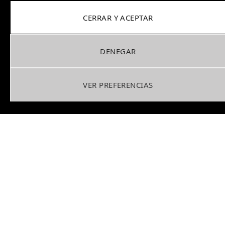
By
VÍCTOR GARCÍA
09/09/2025
CERRAR Y ACEPTAR
0
DENEGAR
VER PREFERENCIAS