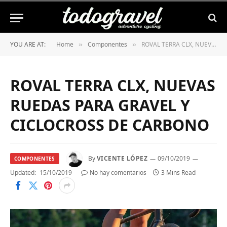
YOU ARE AT:
Home
Componentes
ROVAL TERRA CLX, NUEVAS RUEDAS PARA GRAVEL Y CICLOCROSS DE CARBONO
»
»
ROVAL TERRA CLX, NUEVAS
RUEDAS PARA GRAVEL Y
CICLOCROSS DE CARBONO
By
VICENTE LÓPEZ
09/10/2019
COMPONENTES
Updated:
15/10/2019
No hay comentarios
3 Mins Read