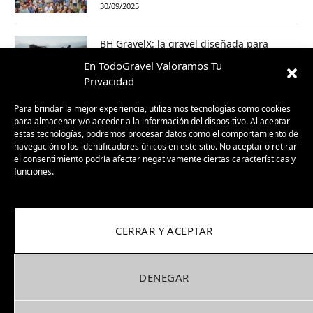
30/09/2025
BH GravelX: la gravel diseñada para
perderte (y encontrar caminos nuevos)
En TodoGravel Valoramos Tu
23/09/2025
Privacidad
Para brindar la mejor experiencia, utilizamos tecnologías como cookies
para almacenar y/o acceder a la información del dispositivo. Al aceptar
estas tecnologías, podremos procesar datos como el comportamiento de
navegación o los identificadores únicos en este sitio. No aceptar o retirar
el consentimiento podría afectar negativamente ciertas características y
funciones.
CERRAR Y ACEPTAR
Facebook
X
Instagram
Pinterest
(Twitter)
DENEGAR
COOKIES
PRIVACIDAD
COLABORA