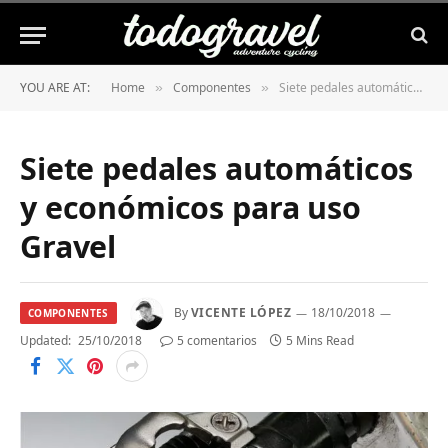
YOU ARE AT:
Home
Componentes
Siete pedales automáticos y económicos para uso Gravel
»
»
Siete pedales automáticos
y económicos para uso
Gravel
By
VICENTE LÓPEZ
18/10/2018
COMPONENTES
Updated:
25/10/2018
5 comentarios
5 Mins Read