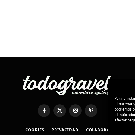
Para brindar
almacenar y/
podremos pr
Facebook
X
Instagram
Pinterest
identificado
(Twitter)
afectar nega
COOKIES
PRIVACIDAD
COLABORA