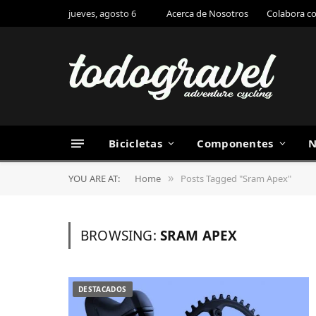
jueves, agosto 6
Acerca de Nosotros
Colabora c
Bicicletas
Componentes
N
YOU ARE AT:
Home
Posts Tagged "Sram Apex"
»
BROWSING:
SRAM APEX
DESTACADOS