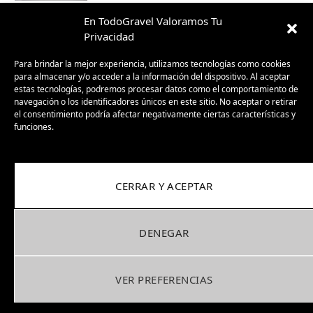
En TodoGravel Valoramos Tu
Review gafas KOO Alibi versatilidad y
Privacidad
ligereza para el gravel
Para brindar la mejor experiencia, utilizamos tecnologías como cookies
03/10/2025
para almacenar y/o acceder a la información del dispositivo. Al aceptar
estas tecnologías, podremos procesar datos como el comportamiento de
Sea Otter Europe Girona 2025: el Gravel
navegación o los identificadores únicos en este sitio. No aceptar o retirar
el consentimiento podría afectar negativamente ciertas características y
ya no es promesa, es presente
funciones.
30/09/2025
BH GravelX: la gravel diseñada para
CERRAR Y ACEPTAR
perderte (y encontrar caminos nuevos)
23/09/2025
DENEGAR
VER PREFERENCIAS