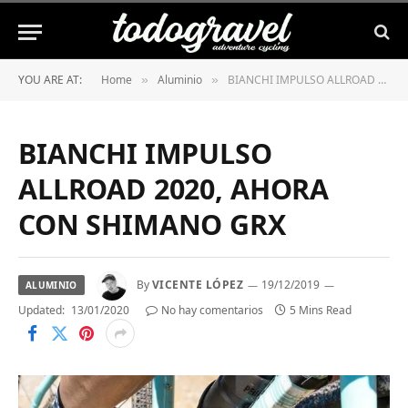
YOU ARE AT:
Home
Aluminio
BIANCHI IMPULSO ALLROAD 2020, AHORA CON SHIMANO GRX
»
»
BIANCHI IMPULSO
ALLROAD 2020, AHORA
CON SHIMANO GRX
By
VICENTE LÓPEZ
19/12/2019
ALUMINIO
Updated:
13/01/2020
No hay comentarios
5 Mins Read