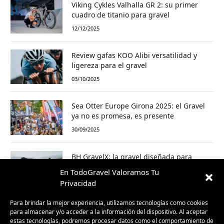
Viking Cykles Valhalla GR 2: su primer
cuadro de titanio para gravel
12/12/2025
Review gafas KOO Alibi versatilidad y
ligereza para el gravel
03/10/2025
Sea Otter Europe Girona 2025: el Gravel
ya no es promesa, es presente
30/09/2025
BH GravelX: la gravel diseñada para
perderte (y encontrar caminos nuevos)
En TodoGravel Valoramos Tu
23/09/2025
Privacidad
Para brindar la mejor experiencia, utilizamos tecnologías como cookies
para almacenar y/o acceder a la información del dispositivo. Al aceptar
estas tecnologías, podremos procesar datos como el comportamiento de