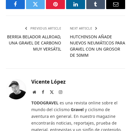
Facebook
Twitter
Pinterest
LinkedIn
Tumblr
Email
PREVIOUS ARTICLE
NEXT ARTICLE
BERRIA BELADOR ALLROAD,
HUTCHINSON AÑADE
UNA GRAVEL DE CARBONO
NUEVOS NEUMÁTICOS PARA
MUY VERSÁTIL
GRAVEL CON UN GROSOR
DE 50MM
Vicente López
Website
Facebook
X
Instagram
(Twitter)
TODOGRAVEL
es una revista online sobre el
mundo del ciclismo
Gravel
y ciclismo de
aventura en general. En nuestro magazine
encontrarás noticias, reportajes, prueba de
material, entrevistas y un sinfín de contenido.