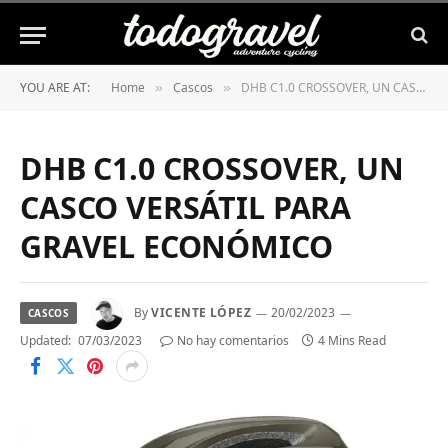
YOU ARE AT:
Home
Cascos
DHB C1.0 CROSSOVER, UN CASCO VERSÁTIL PARA GRAVEL ECONÓMICO
»
»
DHB C1.0 CROSSOVER, UN
CASCO VERSÁTIL PARA
GRAVEL ECONÓMICO
By
VICENTE LÓPEZ
20/02/2023
CASCOS
Updated:
07/03/2023
No hay comentarios
4 Mins Read