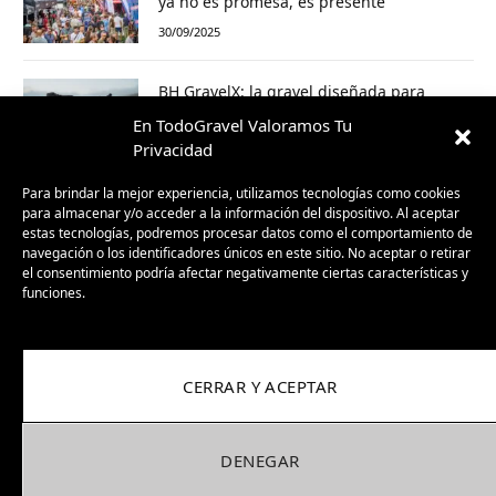
ya no es promesa, es presente
30/09/2025
BH GravelX: la gravel diseñada para
perderte (y encontrar caminos nuevos)
En TodoGravel Valoramos Tu
23/09/2025
Privacidad
Para brindar la mejor experiencia, utilizamos tecnologías como cookies
para almacenar y/o acceder a la información del dispositivo. Al aceptar
estas tecnologías, podremos procesar datos como el comportamiento de
navegación o los identificadores únicos en este sitio. No aceptar o retirar
el consentimiento podría afectar negativamente ciertas características y
funciones.
CERRAR Y ACEPTAR
Facebook
X
Instagram
Pinterest
(Twitter)
DENEGAR
COOKIES
PRIVACIDAD
COLABORA