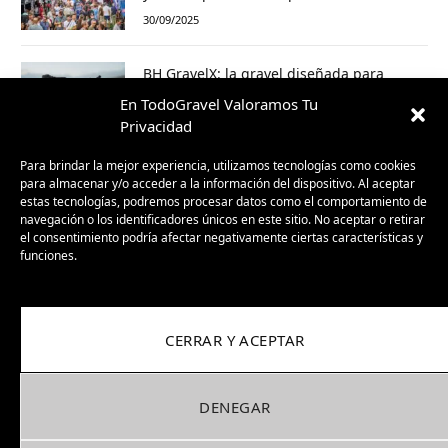
30/09/2025
BH GravelX: la gravel diseñada para
perderte (y encontrar caminos nuevos)
En TodoGravel Valoramos Tu
23/09/2025
Privacidad
Para brindar la mejor experiencia, utilizamos tecnologías como cookies
para almacenar y/o acceder a la información del dispositivo. Al aceptar
estas tecnologías, podremos procesar datos como el comportamiento de
navegación o los identificadores únicos en este sitio. No aceptar o retirar
el consentimiento podría afectar negativamente ciertas características y
funciones.
CERRAR Y ACEPTAR
Facebook
X
Instagram
Pinterest
(Twitter)
DENEGAR
COOKIES
PRIVACIDAD
COLABORA