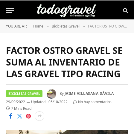
YOU ARE AT:
Home
Bicicletas Gravel
FACTOR OSTRO GRAVEL SE SUMA AL INVENTARIO DE LAS GRAVEL TIPO RACING
»
»
FACTOR OSTRO GRAVEL SE
SUMA AL INVENTARIO DE
LAS GRAVEL TIPO RACING
By
JAIME VILLASANA DÁVILA
BICICLETAS GRAVEL
29/09/2022
Updated:
05/10/2022
No hay comentarios
7 Mins Read