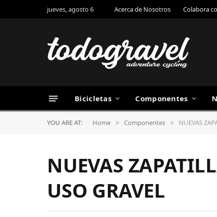
jueves, agosto 6
Acerca de Nosotros
Colabora c
Bicicletas
Componentes
N
YOU ARE AT:
Home
Componentes
NUEVAS ZAPA
»
»
NUEVAS ZAPATILL
USO GRAVEL