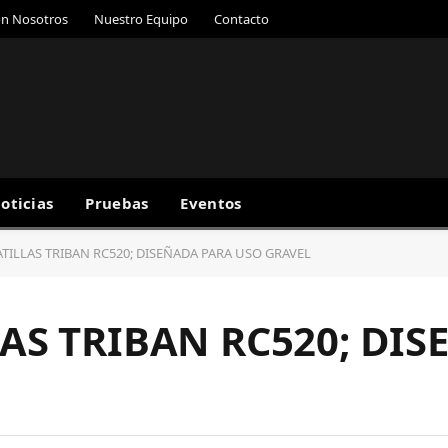
on Nosotros
Nuestro Equipo
Contacto
oticias
Pruebas
Eventos
TILLAS TRIBAN RC520; DISEÑADA PARA USO GRAVEL
AS TRIBAN RC520; DI