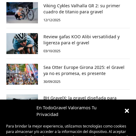
Viking Cykles Valhalla GR 2: su primer
cuadro de titanio para gravel
12/12/2025
Review gafas KOO Alibi versatilidad y
ligereza para el gravel
03/10/2025
Sea Otter Europe Girona 2025: el Gravel
ya no es promesa, es presente
30/09/2025
BH GravelX: la gravel diseñada para
perderte (y encontrar caminos nuevos)
En TodoGravel Valoramos Tu
23/09/2025
Privacidad
Para brindar la mejor experiencia, utilizamos tecnologías como cookies
para almacenar y/o acceder a la información del dispositivo. Al aceptar