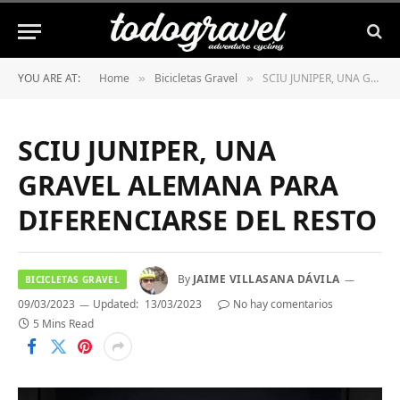
YOU ARE AT:
Home
Bicicletas Gravel
SCIU JUNIPER, UNA GRAVEL ALEMANA PARA DIFERENCIARSE DEL RESTO
»
»
SCIU JUNIPER, UNA
GRAVEL ALEMANA PARA
DIFERENCIARSE DEL RESTO
By
JAIME VILLASANA DÁVILA
BICICLETAS GRAVEL
09/03/2023
Updated:
13/03/2023
No hay comentarios
5 Mins Read