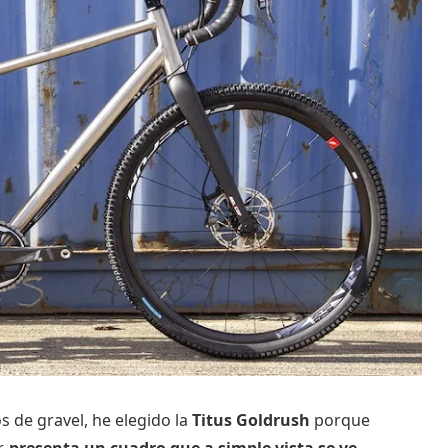
 de gravel, he elegido la
Titus Goldrush
porque
r,
presenta un cuadro que a simple vista se ve