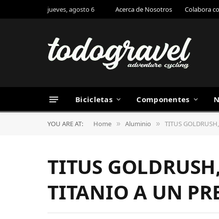
jueves, agosto 6
Acerca de Nosotros
Colabora c
Bicicletas
Componentes
N
YOU ARE AT:
Home
Aluminio
TITUS GOLDRUSH, 
»
»
TITUS GOLDRUSH,
TITANIO A UN PR