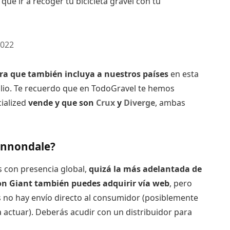
que ir a recoger tu bicicleta gravel con tu
2022
a que también incluya a nuestros países
en esta
ilio. Te recuerdo que en TodoGravel te hemos
ialized
vende y que son
Crux
y
Diverge
, ambas
Cannondale?
s con presencia global,
quizá la más adelantada de
Con Giant también puedes adquirir vía web
, pero
 no hay envío directo al consumidor (posiblemente
a actuar). Deberás acudir con un distribuidor para