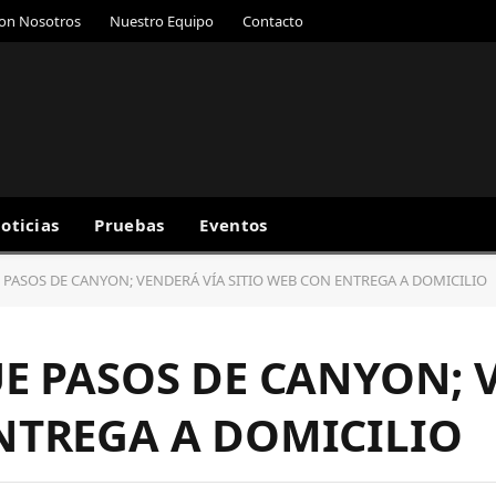
con Nosotros
Nuestro Equipo
Contacto
oticias
Pruebas
Eventos
E PASOS DE CANYON; VENDERÁ VÍA SITIO WEB CON ENTREGA A DOMICILIO
UE PASOS DE CANYON; 
NTREGA A DOMICILIO