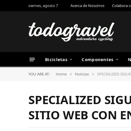
viernes, agosto 7
Acerca de Nosotros
Colabora 
Bicicletas
Componentes
N
YOU ARE AT:
Home
Noticias
SPECIALIZED SIGU
»
»
SPECIALIZED SIG
SITIO WEB CON E