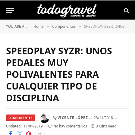
YOU ARE AT:
Home
Componentes
SPEEDPLAY SYZR: UNOS PEDALES MUY POLIVALENTES PARA CUALQUIER TIPO DE DISCIPLINA
»
»
SPEEDPLAY SYZR: UNOS
PEDALES MUY
POLIVALENTES PARA
CUALQUIER TIPO DE
DISCIPLINA
By
VICENTE LÓPEZ
23/11/2018
COMPONENTES
Updated:
17/01/2019
No hay comentarios
3 Mins Read