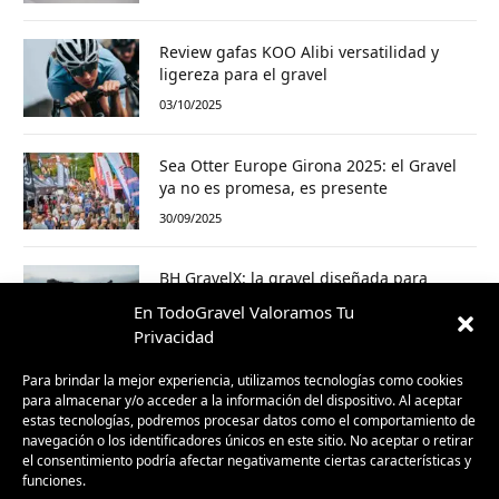
Review gafas KOO Alibi versatilidad y
ligereza para el gravel
03/10/2025
Sea Otter Europe Girona 2025: el Gravel
ya no es promesa, es presente
30/09/2025
BH GravelX: la gravel diseñada para
perderte (y encontrar caminos nuevos)
En TodoGravel Valoramos Tu
23/09/2025
Privacidad
Para brindar la mejor experiencia, utilizamos tecnologías como cookies
para almacenar y/o acceder a la información del dispositivo. Al aceptar
estas tecnologías, podremos procesar datos como el comportamiento de
navegación o los identificadores únicos en este sitio. No aceptar o retirar
el consentimiento podría afectar negativamente ciertas características y
funciones.